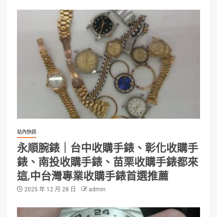
站內快訊
永順腕錶｜台中收購手錶、彰化收購手
錶、南投收購手錶、苗栗收購手錶都來
這,中台灣專業收購手錶首選推薦
2025 年 12 月 28 日
admin