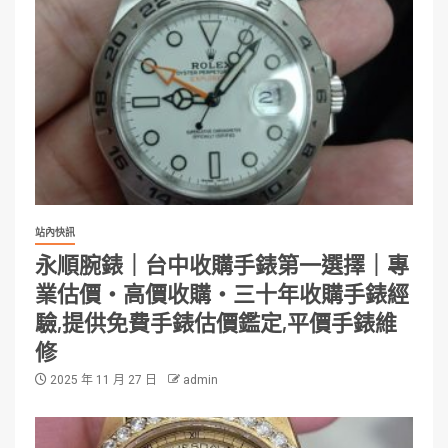
站內快訊
永順腕錶｜台中收購手錶第一選擇｜專
業估價・高價收購・三十年收購手錶經
驗,提供免費手錶估價鑑定,平價手錶維
修
2025 年 11 月 27 日
admin