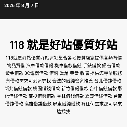
2026 年 8 月 7 日
118 就是好站優質好站
118就是好站優質好站這裡集合各地優質店家提供各類有價
物品質借 汽車借款借錢 機車借款借錢 手錶借款 鑽石借款
黃金借款 3C電器借款 借錢 當舖 典當 收購 提供您專業服務
有借款需求可到這尋找 合法的借錢管道推薦 台北借錢借款
新北借錢借款 桃園借錢借款 新竹借錢借款 台中借錢借款 彰
化借錢借款 南投借錢借款 雲林借錢借款 嘉義借錢借款 台南
借錢借款 高雄借錢借款 屏東借錢借款 有任何需求都可以來
這找找