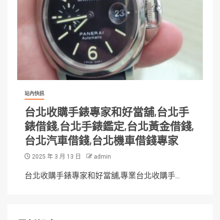
站內快訊
台北收購手錶專家和好當舖,台北手
錶借錢,台北手錶鑑定,台北黃金借錢,
台北汽車借錢,台北機車借錢專家
2025 年 3 月 13 日
admin
台北收購手錶專家和好當舖,專業台北收購手...