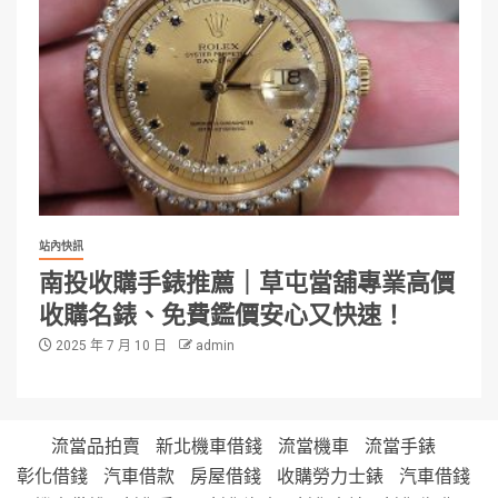
站內快訊
南投收購手錶推薦｜草屯當舖專業高價
收購名錶、免費鑑價安心又快速！
2025 年 7 月 10 日
admin
流當品拍賣
新北機車借錢
流當機車
流當手錶
彰化借錢
汽車借款
房屋借錢
收購勞力士錶
汽車借錢