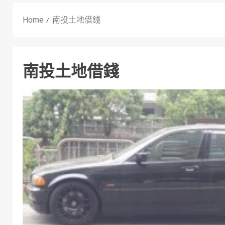
Home
南投土地借錢
南投土地借錢