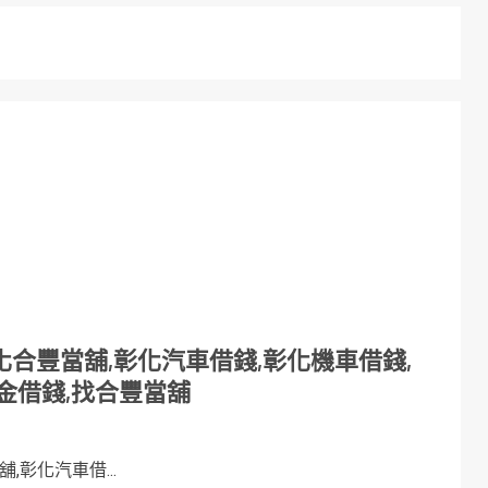
合豐當舖,彰化汽車借錢,彰化機車借錢,
金借錢,找合豐當舖
彰化汽車借...