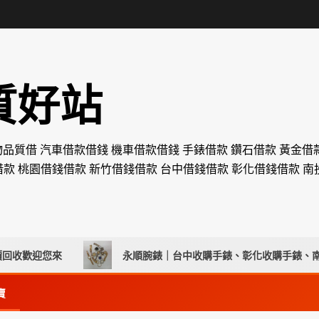
優質好站
借 汽車借款借錢 機車借款借錢 手錶借款 鑽石借款 黃金借款 
款 桃園借錢借款 新竹借錢借款 台中借錢借款 彰化借錢借款 南
迎您來
永順腕錶｜台中收購手錶、彰化收購手錶、南投收購
賣