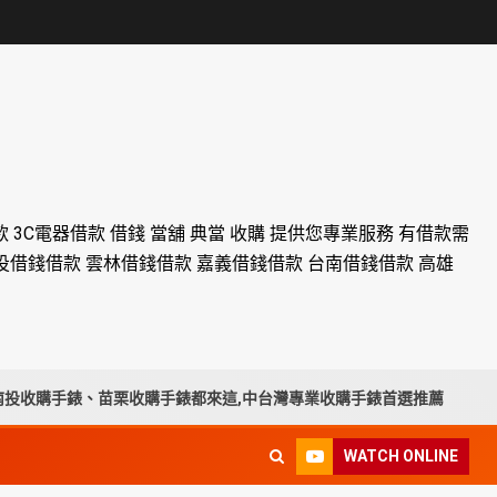
3C電器借款 借錢 當舖 典當 收購 提供您專業服務 有借款需
投借錢借款 雲林借錢借款 嘉義借錢借款 台南借錢借款 高雄
手錶、苗栗收購手錶都來這,中台灣專業收購手錶首選推薦
WATCH ONLINE