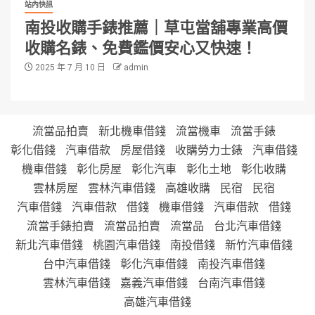
站內快訊
南投收購手錶推薦｜草屯當舖專業高價
收購名錶、免費鑑價安心又快速！
2025 年 7 月 10 日
admin
流當品拍賣
新北機車借錢
流當機車
流當手錶
彰化借錢
汽車借款
房屋借錢
收購勞力士錶
汽車借錢
機車借錢
彰化房屋
彰化汽車
彰化土地
彰化收購
雲林房屋
雲林汽車借錢
高雄收購
民宿
民宿
汽車借錢
汽車借款
借錢
機車借錢
汽車借款
借錢
流當手錶拍賣
流當品拍賣
流當品
台北汽車借錢
新北汽車借錢
桃園汽車借錢
南投借錢
新竹汽車借錢
台中汽車借錢
彰化汽車借錢
南投汽車借錢
雲林汽車借錢
嘉義汽車借錢
台南汽車借錢
高雄汽車借錢