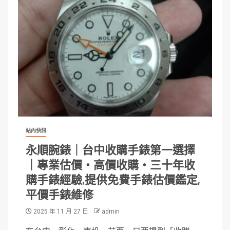
站內快訊
永順腕錶｜台中收購手錶第一選擇
｜專業估價・高價收購・三十年收
購手錶經驗,提供免費手錶估價鑑定,
平價手錶維修
2025 年 11 月 27 日
admin