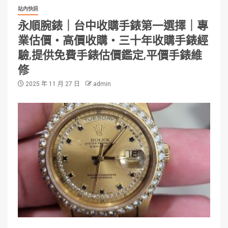
站內快訊
永順腕錶｜台中收購手錶第一選擇｜專
業估價・高價收購・三十年收購手錶經
驗,提供免費手錶估價鑑定,平價手錶維
修
2025 年 11 月 27 日
admin