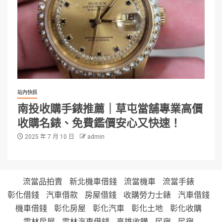
站內快訊
南投收購手錶推薦｜草屯當舖專業高價
收購名錶、免費鑑價安心又快速！
2025 年 7 月 10 日
admin
流當品拍賣
新北機車借錢
流當機車
流當手錶
彰化借錢
汽車借款
房屋借錢
收購勞力士錶
汽車借錢
機車借錢
彰化房屋
彰化汽車
彰化土地
彰化收購
雲林房屋
雲林汽車借錢
高雄收購
民宿
民宿