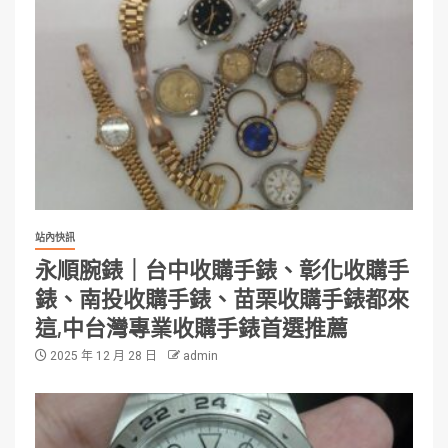
站內快訊
永順腕錶｜台中收購手錶、彰化收購手
錶、南投收購手錶、苗栗收購手錶都來
這,中台灣專業收購手錶首選推薦
2025 年 12 月 28 日
admin