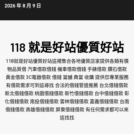
2026 年 8 月 9 日
118 就是好站優質好站
118就是好站優質好站這裡集合各地優質店家提供各類有價
物品質借 汽車借款借錢 機車借款借錢 手錶借款 鑽石借款
黃金借款 3C電器借款 借錢 當舖 典當 收購 提供您專業服務
有借款需求可到這尋找 合法的借錢管道推薦 台北借錢借款
新北借錢借款 桃園借錢借款 新竹借錢借款 台中借錢借款 彰
化借錢借款 南投借錢借款 雲林借錢借款 嘉義借錢借款 台南
借錢借款 高雄借錢借款 屏東借錢借款 有任何需求都可以來
這找找