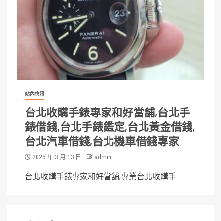
站內快訊
台北收購手錶專家和好當舖,台北手
錶借錢,台北手錶鑑定,台北黃金借錢,
台北汽車借錢,台北機車借錢專家
2025 年 3 月 13 日
admin
台北收購手錶專家和好當舖,專業台北收購手...