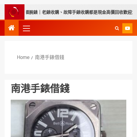
都推薦永順腕錶｜老錶收購、故障手錶收購都是現金高價回收歡迎您來
Home
南港手錶借錢
南港手錶借錢