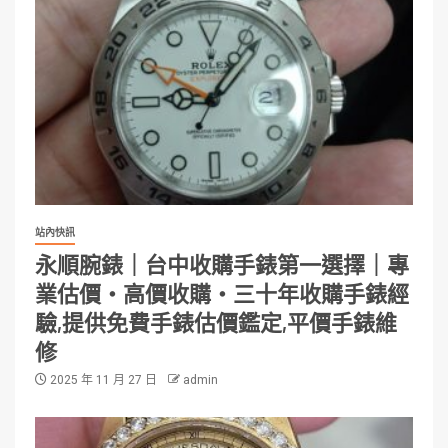
站內快訊
永順腕錶｜台中收購手錶第一選擇｜專
業估價・高價收購・三十年收購手錶經
驗,提供免費手錶估價鑑定,平價手錶維
修
2025 年 11 月 27 日
admin