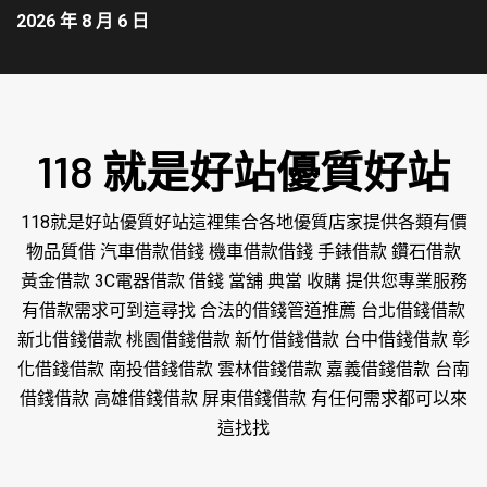
2026 年 8 月 6 日
118 就是好站優質好站
118就是好站優質好站這裡集合各地優質店家提供各類有價
物品質借 汽車借款借錢 機車借款借錢 手錶借款 鑽石借款
黃金借款 3C電器借款 借錢 當舖 典當 收購 提供您專業服務
有借款需求可到這尋找 合法的借錢管道推薦 台北借錢借款
新北借錢借款 桃園借錢借款 新竹借錢借款 台中借錢借款 彰
化借錢借款 南投借錢借款 雲林借錢借款 嘉義借錢借款 台南
借錢借款 高雄借錢借款 屏東借錢借款 有任何需求都可以來
這找找