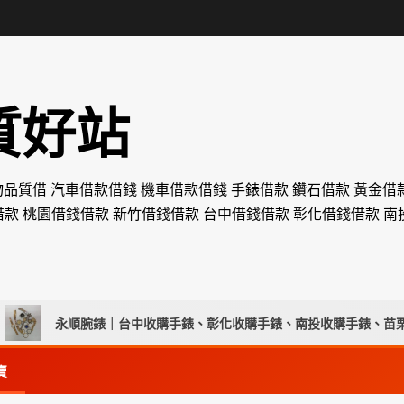
優質好站
借 汽車借款借錢 機車借款借錢 手錶借款 鑽石借款 黃金借款 
款 桃園借錢借款 新竹借錢借款 台中借錢借款 彰化借錢借款 南
永順腕錶｜台中收購手錶、彰化收購手錶、南投收購手錶、苗栗收購手
賣