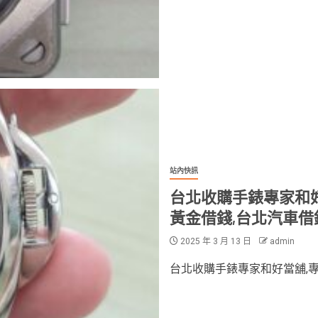
站內快訊
台北收購手錶專家和好
黃金借錢,台北汽車借
2025 年 3 月 13 日
admin
台北收購手錶專家和好當舖,專業