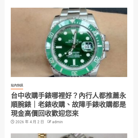
站內快訊
台中收購手錶哪裡好？內行人都推薦永
順腕錶｜老錶收購、故障手錶收購都是
現金高價回收歡迎您來
2026 年 4 月 2 日
admin