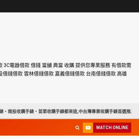
3C電器借款 借錢 當舖 典當 收購 提供您專業服務 有借款需
投借錢借款 雲林借錢借款 嘉義借錢借款 台南借錢借款 高雄
投收購手錶、苗栗收購手錶都來這,中台灣專業收購手錶首選推薦
WATCH ONLINE