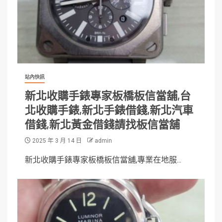
站內快訊
新北收購手錶專家板橋板信當舖,台
北收購手錶,新北手錶借錢,新北汽車
借錢,新北黃金借錢請找板信當舖
2025 年 3 月 14 日
admin
新北收購手錶專家板橋板信當舖,專業在地服...