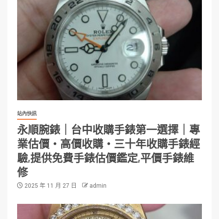
站內快訊
永順腕錶｜台中收購手錶第一選擇｜專
業估價・高價收購・三十年收購手錶經
驗,提供免費手錶估價鑑定,平價手錶維
修
2025 年 11 月 27 日
admin