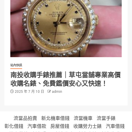
站內快訊
南投收購手錶推薦｜草屯當舖專業高價
收購名錶、免費鑑價安心又快速！
2025 年 7 月 10 日
admin
流當品拍賣
新北機車借錢
流當機車
流當手錶
彰化借錢
汽車借款
房屋借錢
收購勞力士錶
汽車借錢