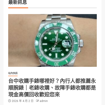
最新訊息
站內快訊
台中收購手錶哪裡好？內行人都推薦永
順腕錶｜老錶收購、故障手錶收購都是
現金高價回收歡迎您來
2026 年 4 月 2 日
admin