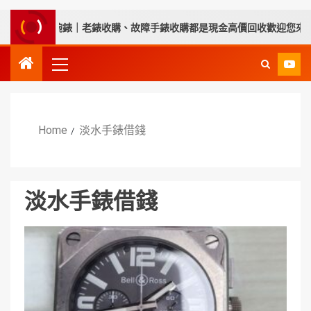
推薦永順腕錶｜老錶收購、故障手錶收購都是現金高價回收歡迎您來
Home
淡水手錶借錢
淡水手錶借錢