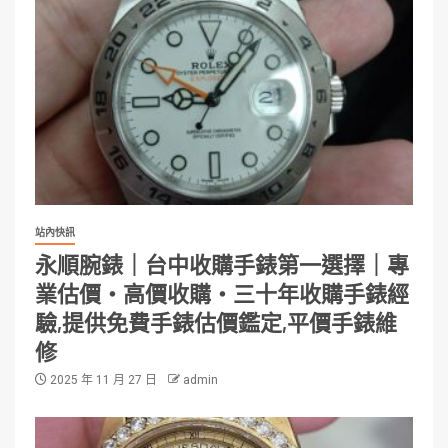
站內快訊
永順腕錶｜台中收購手錶第一選擇｜專
業估價・高價收購・三十年收購手錶經
驗,提供免費手錶估價鑑定,平價手錶維
修
2025 年 11 月 27 日
admin