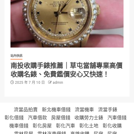
站內快訊
南投收購手錶推薦｜草屯當舖專業高價
收購名錶、免費鑑價安心又快速！
2025 年 7 月 10 日
admin
流當品拍賣
新北機車借錢
流當機車
流當手錶
彰化借錢
汽車借款
房屋借錢
收購勞力士錶
汽車借錢
機車借錢
彰化房屋
彰化汽車
彰化土地
彰化收購
雲林房屋
雲林汽車借錢
高雄收購
民宿
民宿