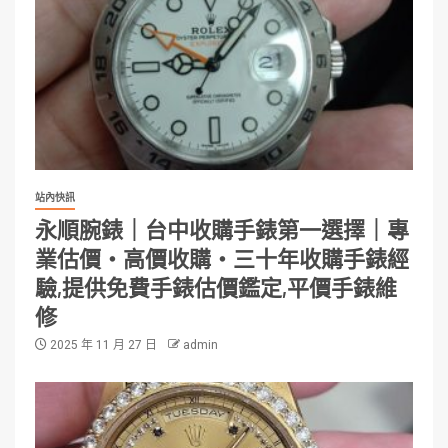
站內快訊
永順腕錶｜台中收購手錶第一選擇｜專
業估價・高價收購・三十年收購手錶經
驗,提供免費手錶估價鑑定,平價手錶維
修
2025 年 11 月 27 日
admin