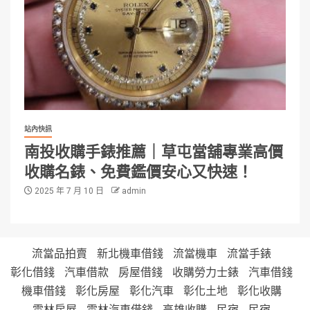
站內快訊
南投收購手錶推薦｜草屯當舖專業高價
收購名錶、免費鑑價安心又快速！
2025 年 7 月 10 日
admin
流當品拍賣
新北機車借錢
流當機車
流當手錶
彰化借錢
汽車借款
房屋借錢
收購勞力士錶
汽車借錢
機車借錢
彰化房屋
彰化汽車
彰化土地
彰化收購
雲林房屋
雲林汽車借錢
高雄收購
民宿
民宿