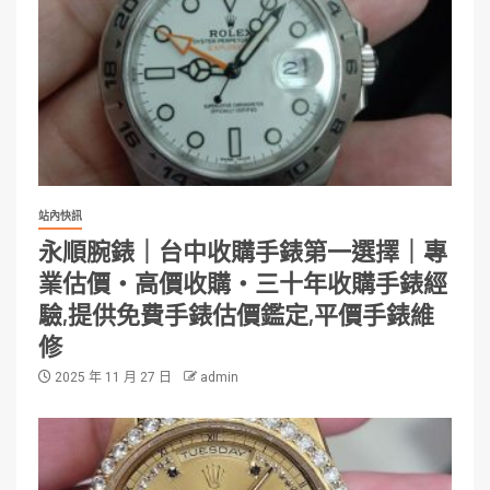
站內快訊
永順腕錶｜台中收購手錶第一選擇｜專
業估價・高價收購・三十年收購手錶經
驗,提供免費手錶估價鑑定,平價手錶維
修
2025 年 11 月 27 日
admin