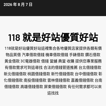
2026 年 8 月 7 日
118 就是好站優質好站
118就是好站優質好站這裡集合各地優質店家提供各類有價
物品質借 汽車借款借錢 機車借款借錢 手錶借款 鑽石借款
黃金借款 3C電器借款 借錢 當舖 典當 收購 提供您專業服務
有借款需求可到這尋找 合法的借錢管道推薦 台北借錢借款
新北借錢借款 桃園借錢借款 新竹借錢借款 台中借錢借款 彰
化借錢借款 南投借錢借款 雲林借錢借款 嘉義借錢借款 台南
借錢借款 高雄借錢借款 屏東借錢借款 有任何需求都可以來
這找找